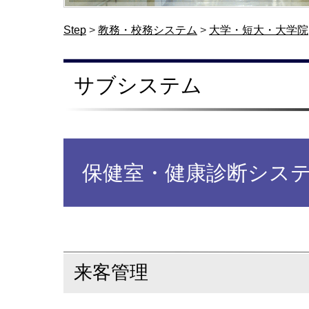
Step
>
教務・校務システム
>
大学・短大・大学院
サブシステム
保健室・健康診断シス
来客管理