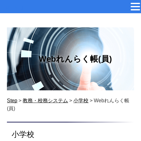
MENU
Webれんらく帳(員)
Step
>
教務・校務システム
>
小学校
>
Webれんらく帳
(員)
小学校