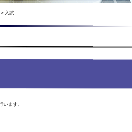
>
入試
行います。