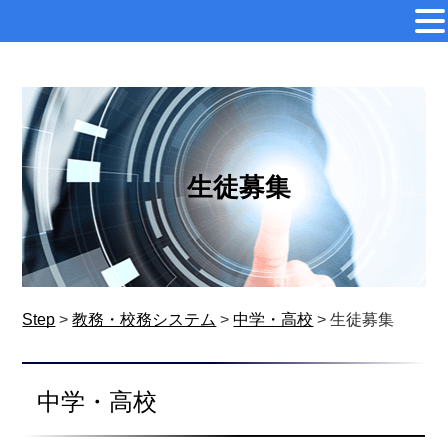
MENU
生徒募集
Step
>
教務・校務システム
>
中学・高校
>
生徒募集
中学・高校