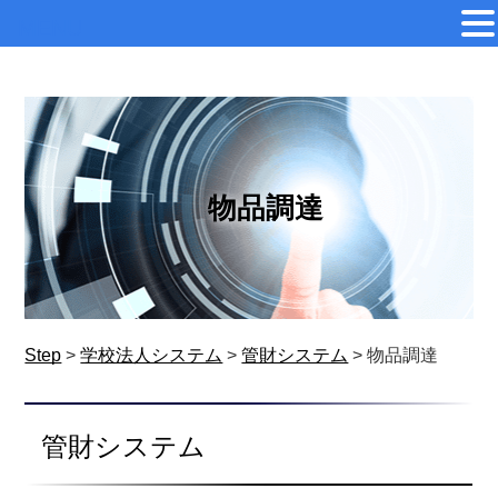
MENU
物品調達
Step
>
学校法人システム
>
管財システム
>
物品調達
管財システム